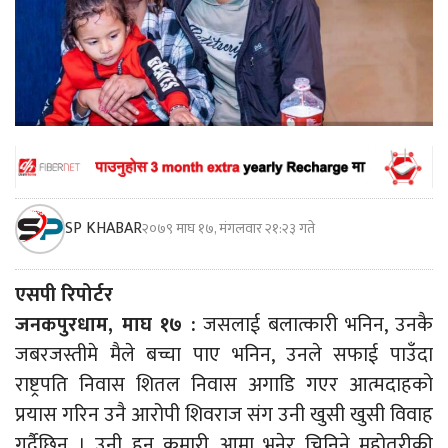
SP KHABAR
२०७९ माघ १७, मंगलवार २१:२३ गते
एसपी रिपोर्टर
जनकपुरधाम, माघ १७ :
जसलाई बलात्कारी भनिन, उनकै
जबरजस्तीमे मैले बच्चा पाए भनिन, उनले सफाई पाउँदा
राष्ट्रपति निवास शितल निवास अगाडि गएर आत्मदाहको
प्रयास गरिन उनै आरोपी शिवराज संग उनी खुसी खुसी विवाह
गर्दैछिन् । उनी हुन कुमारी आमा भनेर चिनिने महोतरीकी