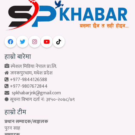
हाम्रो बारेमा
स्पेशल मिडिया नेपाल प्रा.लि.
जनकपुरधाम, मधेश प्रदेश
+977-9844126588
+977-9807672844
spkhabarjnk@gmail.com
सूचना विभाग दर्ता नं: ३१५०-२०७८/७९
हाम्रो टीम
प्रधान सम्पादक/सञ्चालक
पुरन साह
सम्पादक