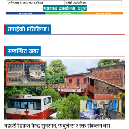
तपाईको प्रतिक्रिया !
सम्बन्धित खबर
बडहरी रेडक्रस केन्द्र सुनसान, एम्बुलेन्स र रक्त संकलन बस