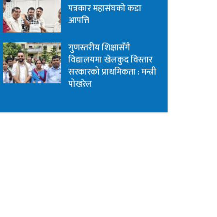
पत्रकार महासंघको कडा
आपत्ति
गुणस्तरीय शिक्षासँगै
विद्यालयमा खेलकुद विस्तार
सरकारको प्राथमिकता : मन्त्री
पोखरेल