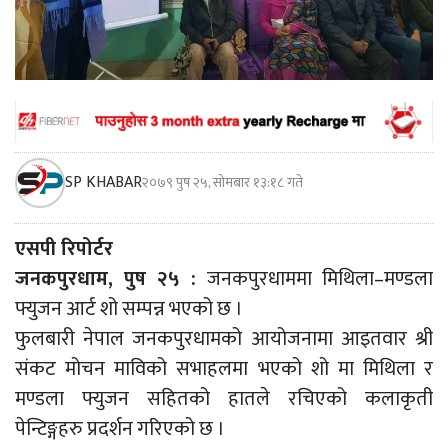
SP KHABAR
२०७९ पुष २५, सोमबार १३:१८ गते
एसपी रिपोर्टर
जनकपुरधाम, पुष २५ :
जनकपुरधाममा मिथिला–मण्डला
फ्युजन आर्ट शो सम्पन्न भएको छ ।
फुलबारी नेपाल जनकपुरधामको आयोजनामा आइतवार श्री
संकट मोचन माविको सभाहलमा भएको शो मा मिथिला र
मण्डला फ्युजन सहितको हातले रचिएको कलाकृती
पेन्टिङ्गहरु प्रदर्शन गरिएको छ ।