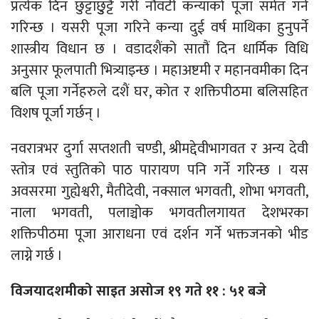
प्रत्येक दिन छुट्टाछुुट्टै गरी नौवटी कन्याको पूजा समेत गर्ने
गरिन्छ । यसरी पूजा गरिने कन्या दुई वर्ष माथिका हुनुपर्ने
शास्त्रीय विधान छ । वडादशैंको सातौं दिन धार्मिक विधि
अनुसार फूलपाती भित्र्याइन्छ । महाअष्टमी र महानवमीका दिन
बलि पूजा गर्नेहरुले दशैं घर, कोत र शक्तिपीठमा बलिसहित
विशष पूर्जा गर्छन् ।
नवरात्रभर दुर्गा सप्तशती चण्डी, श्रीमद्देवीभागवत र अन्य देवी
स्तोत्र एवं स्तुतिको पाठ पारायण पनि गर्ने गरिन्छ । यस
अवसरमा गुह्येश्वरी, मैतीदेवी, नक्साल भगवती, शोभा भगवती,
नाला भगवती, पलाञ्चोक भगवतीलगायत देशभरका
शक्तिपीठमा पूजा आराधना एवं दर्शन गर्ने भक्तजनको भीड
लाग्ने गर्छ ।
विजयादशमीको साइत असोज १९ गते ११ : ५१ बजे