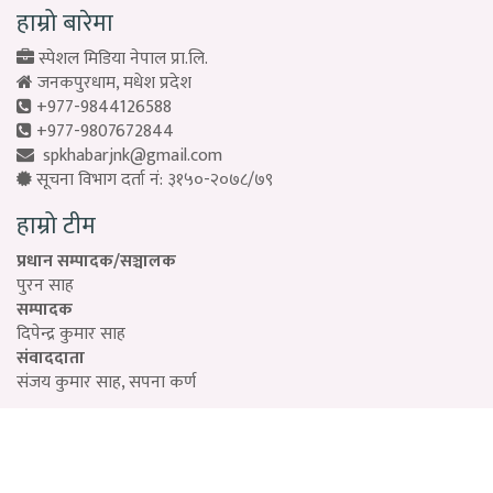
हाम्रो बारेमा
स्पेशल मिडिया नेपाल प्रा.लि.
जनकपुरधाम, मधेश प्रदेश
+977-9844126588
+977-9807672844
spkhabarjnk@gmail.com
सूचना विभाग दर्ता नं: ३१५०-२०७८/७९
हाम्रो टीम
प्रधान सम्पादक/सञ्चालक
पुरन साह
सम्पादक
दिपेन्द्र कुमार साह
संवाददाता
संजय कुमार साह, सपना कर्ण
Designed by:
PROTECH