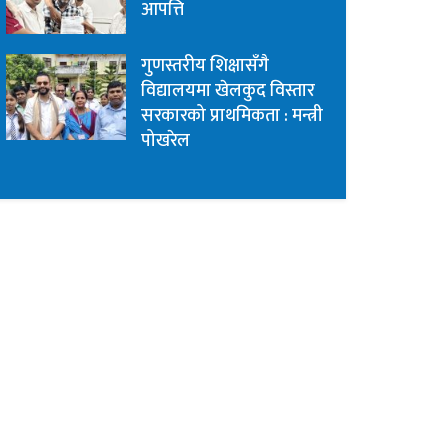
आपत्ति
गुणस्तरीय शिक्षासँगै
विद्यालयमा खेलकुद विस्तार
सरकारको प्राथमिकता : मन्त्री
पोखरेल