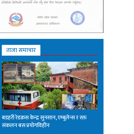
ताजा समाचार
बडहरी रेडक्रस केन्द्र सुनसान, एम्बुलेन्स र रक्त
संकलन बस प्रयोगविहीन