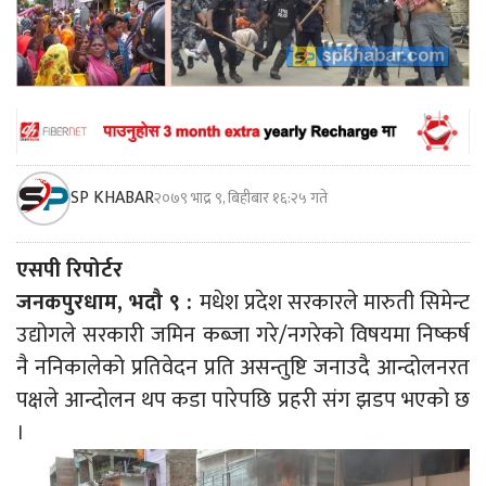
SP KHABAR
२०७९ भाद्र ९, बिहीबार १६:२५ गते
एसपी रिपोर्टर
जनकपुरधाम, भदौ ९ :
मधेश प्रदेश सरकारले मारुती सिमेन्ट
उद्योगले सरकारी जमिन कब्जा गरे/नगरेको विषयमा निष्कर्ष
नै ननिकालेको प्रतिवेदन प्रति असन्तुष्टि जनाउदै आन्दोलनरत
पक्षले आन्दोलन थप कडा पारेपछि प्रहरी संग झडप भएको छ
।