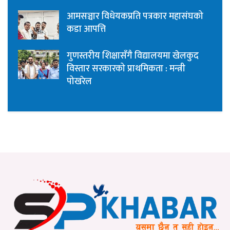
आमसञ्चार विधेयकप्रति पत्रकार महासंघको
कडा आपत्ति
गुणस्तरीय शिक्षासँगै विद्यालयमा खेलकुद
विस्तार सरकारको प्राथमिकता : मन्त्री
पोखरेल