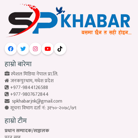
हाम्रो बारेमा
स्पेशल मिडिया नेपाल प्रा.लि.
जनकपुरधाम, मधेश प्रदेश
+977-9844126588
+977-9807672844
spkhabarjnk@gmail.com
सूचना विभाग दर्ता नं: ३१५०-२०७८/७९
हाम्रो टीम
प्रधान सम्पादक/सञ्चालक
पुरन साह