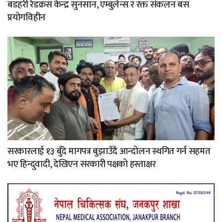
बडहरी रेडक्रस केन्द्र सुनसान, एम्बुलेन्स र रक्त संकलन बस
प्रयोगविहीन
सरकारलाई १३ बुँदे मागपत्र बुझाउँदै आन्दोलन स्थगित गर्न सहमत
भए हिन्दुवादी, देखिएन सरकारी पक्षको हस्ताक्षर