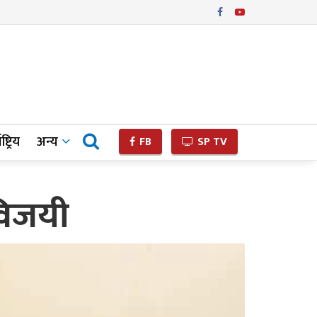
ष्ट्रिय
अन्य
FB
SP TV
 विजयी