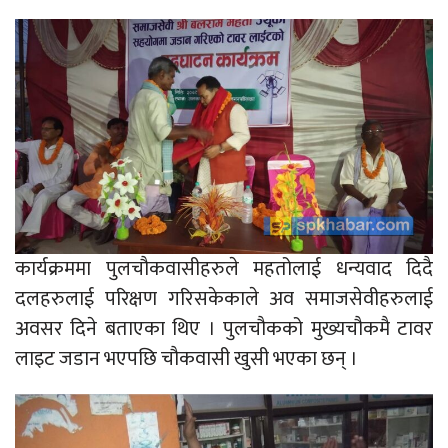
कार्यक्रममा पुलचौकवासीहरुले महतोलाई धन्यवाद दिदै
दलहरुलाई परिक्षण गरिसकेकाले अव समाजसेवीहरुलाई
अवसर दिने बताएका थिए । पुलचौकको मुख्यचौकमै टावर
लाइट जडान भएपछि चौकवासी खुसी भएका छन् ।