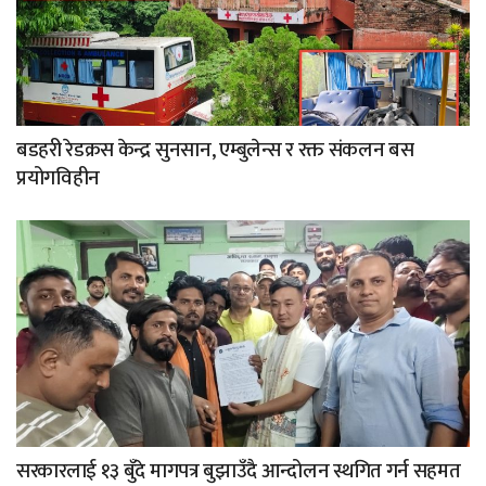
बडहरी रेडक्रस केन्द्र सुनसान, एम्बुलेन्स र रक्त संकलन बस
प्रयोगविहीन
सरकारलाई १३ बुँदे मागपत्र बुझाउँदै आन्दोलन स्थगित गर्न सहमत