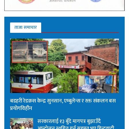
ताजा समाचार
बडहरी रेडक्रस केन्द्र सुनसान, एम्बुलेन्स र रक्त संकलन बस
प्रयोगविहीन
सरकारलाई १३ बुँदे मागपत्र बुझाउँदै
आन्दोलन स्थगित गर्न सहमत भए हिन्दुवादी,