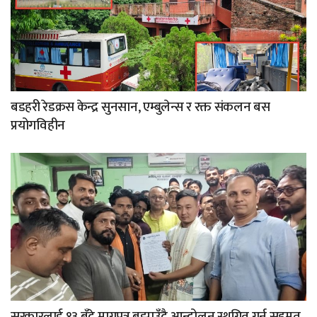
बडहरी रेडक्रस केन्द्र सुनसान, एम्बुलेन्स र रक्त संकलन बस
प्रयोगविहीन
सरकारलाई १३ बुँदे मागपत्र बुझाउँदै आन्दोलन स्थगित गर्न सहमत