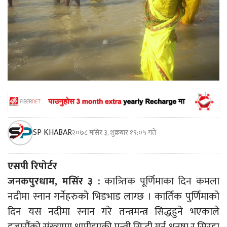
SP KHABAR
२०७८ मंसिर ३, शुक्रबार १९:०५ गते
एसपी रिपोर्टर
जनकपुरधाम, मसिंर ३ :
कात्र्तिक पूर्णिमाका दिन कमला
नदीमा स्नान गर्नेहरुको भिडभाड लाग्छ । कार्तिक पुर्णिमाको
दिन यस नदीमा स्नान गरे तन्त्रमन्त्र सिद्धहुने भएकाले
हजारौंको संख्यामा धामीझाक्री मन्त्री सिद्धी गर्न धनुषा र सिरहा