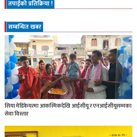
तपाईको प्रतिक्रिया !
सम्बन्धित खबर
सिया मेडिकेयरमा आकस्मिकदेखि आईसीयू र एनआईसीयूसम्मका
सेवा विस्तार