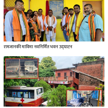
रामजानकी माविमा नवनिर्मित भवन उद्घाटन