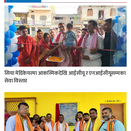
सिया मेडिकेयरमा आकस्मिकदेखि आईसीयू र एनआईसीयूसम्मका
सेवा विस्तार