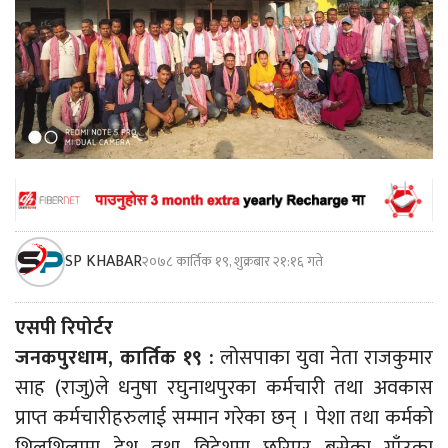
SP KHABAR
२०७८ कार्तिक १९, शुक्रबार २१:१६ गते
एसपी रिपोर्टर
जनकपुरधाम, कार्तिक १९ :
लोसपाका युवा नेता राजकुमार
साह (राजु)ले धनुषा रघुनाथपुरका कर्मचारी तथा अवकास
प्राप्त कर्मचारीहरुलाई सम्मान गरेका छन् । पेशा तथा कर्मको
शिलशिलामा देश तथा विदेशमा छरिएर बसेका गाँउका