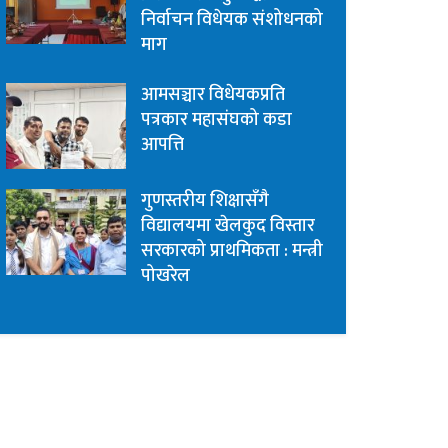
निर्वाचन विधेयक संशोधनको
माग
आमसञ्चार विधेयकप्रति
पत्रकार महासंघको कडा
आपत्ति
गुणस्तरीय शिक्षासँगै
विद्यालयमा खेलकुद विस्तार
सरकारको प्राथमिकता : मन्त्री
पोखरेल