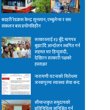
बडहरी रेडक्रस केन्द्र सुनसान, एम्बुलेन्स र रक्त
संकलन बस प्रयोगविहीन
सरकारलाई १३ बुँदे मागपत्र
बुझाउँदै आन्दोलन स्थगित गर्न
सहमत भए हिन्दुवादी,
देखिएन सरकारी पक्षको
हस्ताक्षर
नारायणी घटनाको विरोधमा
जनकपुरमा स्वास्थ्य सेवा बन्द
सीमान्तकृत समुदायको
प्रतिनिधित्व सुनिश्चित गर्न