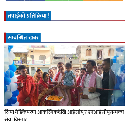
तपाईको प्रतिक्रिया !
सम्बन्धित खबर
सिया मेडिकेयरमा आकस्मिकदेखि आईसीयू र एनआईसीयूसम्मका
सेवा विस्तार