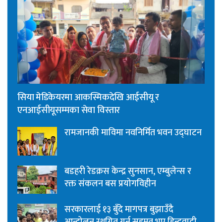
सिया मेडिकेयरमा आकस्मिकदेखि आईसीयू र
एनआईसीयूसम्मका सेवा विस्तार
रामजानकी माविमा नवनिर्मित भवन उद्घाटन
बडहरी रेडक्रस केन्द्र सुनसान, एम्बुलेन्स र
रक्त संकलन बस प्रयोगविहीन
सरकारलाई १३ बुँदे मागपत्र बुझाउँदै
आन्दोलन स्थगित गर्न सहमत भए हिन्दुवादी,