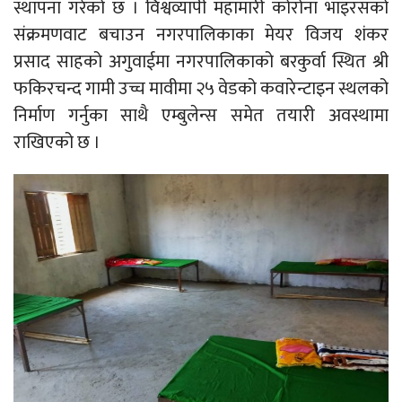
स्थापना गरेको छ । विश्वव्यापी महामारी कोरोना भाइरसको
संक्रमणवाट बचाउन नगरपालिकाका मेयर विजय शंकर
प्रसाद साहको अगुवाईमा नगरपालिकाको बरकुर्वा स्थित श्री
फकिरचन्द गामी उच्च मावीमा २५ वेडको कवारेन्टाइन स्थलको
निर्माण गर्नुका साथै एम्बुलेन्स समेत तयारी अवस्थामा
राखिएको छ ।