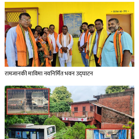
रामजानकी माविमा नवनिर्मित भवन उद्घाटन