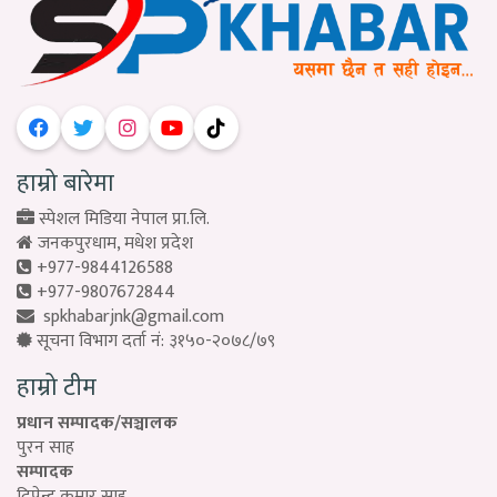
हाम्रो बारेमा
स्पेशल मिडिया नेपाल प्रा.लि.
जनकपुरधाम, मधेश प्रदेश
+977-9844126588
+977-9807672844
spkhabarjnk@gmail.com
सूचना विभाग दर्ता नं: ३१५०-२०७८/७९
हाम्रो टीम
प्रधान सम्पादक/सञ्चालक
पुरन साह
सम्पादक
दिपेन्द्र कुमार साह