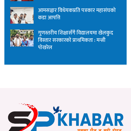
आमसञ्चार विधेयकप्रति पत्रकार महासंघको
कडा आपत्ति
गुणस्तरीय शिक्षासँगै विद्यालयमा खेलकुद
विस्तार सरकारको प्राथमिकता : मन्त्री
पोखरेल