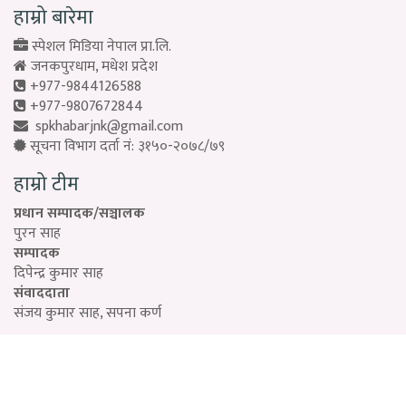
हाम्रो बारेमा
स्पेशल मिडिया नेपाल प्रा.लि.
जनकपुरधाम, मधेश प्रदेश
+977-9844126588
+977-9807672844
spkhabarjnk@gmail.com
सूचना विभाग दर्ता नं: ३१५०-२०७८/७९
हाम्रो टीम
प्रधान सम्पादक/सञ्चालक
पुरन साह
सम्पादक
दिपेन्द्र कुमार साह
संवाददाता
संजय कुमार साह, सपना कर्ण
Designed by:
PROTECH