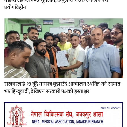
बडहरी रेडक्रस केन्द्र सुनसान, एम्बुलेन्स र रक्त संकलन बस
प्रयोगविहीन
सरकारलाई १३ बुँदे मागपत्र बुझाउँदै आन्दोलन स्थगित गर्न सहमत
भए हिन्दुवादी, देखिएन सरकारी पक्षको हस्ताक्षर