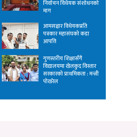
निर्वाचन विधेयक संशोधनको
माग
आमसञ्चार विधेयकप्रति
पत्रकार महासंघको कडा
आपत्ति
गुणस्तरीय शिक्षासँगै
विद्यालयमा खेलकुद विस्तार
सरकारको प्राथमिकता : मन्त्री
पोखरेल