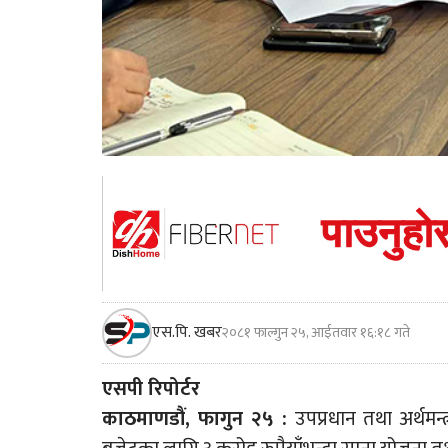
एस.पि. खबर
२०८१ फाल्गुन २५, आईतवार १६:१८ गते
एसपी रिपोर्टर
काठमाणडौं, फागुन २५ :
उपप्रधान तथा अर्थमन्त