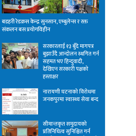
बडहरी रेडक्रस केन्द्र सुनसान, एम्बुलेन्स र रक्त
संकलन बस प्रयोगविहीन
सरकारलाई १३ बुँदे मागपत्र
बुझाउँदै आन्दोलन स्थगित गर्न
सहमत भए हिन्दुवादी,
देखिएन सरकारी पक्षको
हस्ताक्षर
नारायणी घटनाको विरोधमा
जनकपुरमा स्वास्थ्य सेवा बन्द
सीमान्तकृत समुदायको
प्रतिनिधित्व सुनिश्चित गर्न