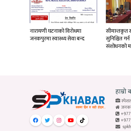
नारायणी घटनाको विरोधमा
सीमान्तकृत स
जनकपुरमा स्वास्थ्य सेवा बन्द
सुनिश्चित गर्
संशोधनको म
हाम्रो 
स्पेशल
जनकपु
+977
+977
spk