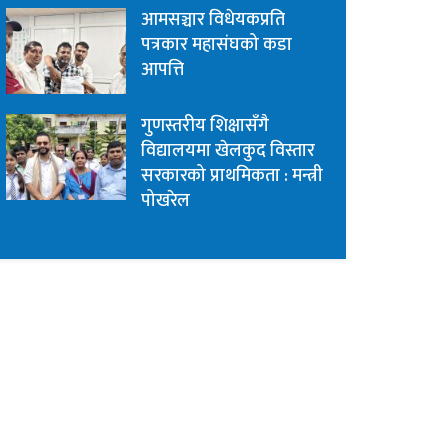
आमसञ्चार विधेयकप्रति
पत्रकार महासंघको कडा
आपत्ति
गुणस्तरीय शिक्षासँगै
विद्यालयमा खेलकुद विस्तार
सरकारको प्राथमिकता : मन्त्री
पोखरेल