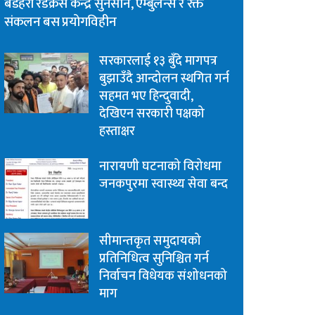
बडहरी रेडक्रस केन्द्र सुनसान, एम्बुलेन्स र रक्त
संकलन बस प्रयोगविहीन
सरकारलाई १३ बुँदे मागपत्र
बुझाउँदै आन्दोलन स्थगित गर्न
सहमत भए हिन्दुवादी,
देखिएन सरकारी पक्षको
हस्ताक्षर
नारायणी घटनाको विरोधमा
जनकपुरमा स्वास्थ्य सेवा बन्द
सीमान्तकृत समुदायको
प्रतिनिधित्व सुनिश्चित गर्न
निर्वाचन विधेयक संशोधनको
माग