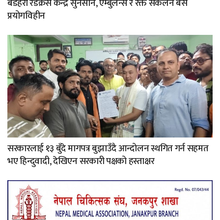
बडहरी रेडक्रस केन्द्र सुनसान, एम्बुलेन्स र रक्त संकलन बस
प्रयोगविहीन
सरकारलाई १३ बुँदे मागपत्र बुझाउँदै आन्दोलन स्थगित गर्न सहमत
भए हिन्दुवादी, देखिएन सरकारी पक्षको हस्ताक्षर