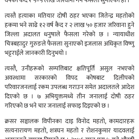
वर्षको कैद र ५–५ लाख जरिवाना गर्ने फैसला सुनाएको हो ।
त्यस्तै हत्याका मतियार दोषी ठहर भएका जितेन्द्र महतोको
हकमा भने साढे १२ वर्ष कैद र २ लाख ५० हजार जरिवाना हुने
जिल्ला अदालत धनुषाले फैसला गरेको छ । न्यायाधीश
चित्रबहादुर गुरुङले फैसला सुनाएको इजलास अधिकृत विष्णु
भट्टराईले जानकारी दिनुभयो ।
त्यस्तै, उनीहरूको सम्पत्तिबाट क्षतिपूर्ति असुल नभएको
अवस्थामा सरकारको विपद कोषबाट दिलीपको
परिवारजनलाई रकम उपलब्ध गराउन समेत अदालतले आदेश
दिएको छ । ७ अभियुक्तमध्ये तीन जनालाई दोषी ठहर
गरिएको छ भने चार जनालाई सफाइ दिइएको छ ।
क्रसर सञ्चालक विपीनका दाइ विनोद महतो, कामदारहरू
सत्यनारायण महतो, शत्रघन महतो र रोशनकुमार यादवलाई