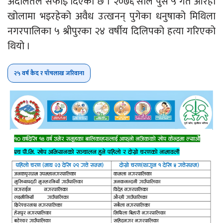
अदालतले सफाइ दिएको छ । २०७६ साल पुस ५ गते औरही
खोलामा भइरहेको अवैध उत्खनन् पुगेका धनुषाको मिथिला
नगरपालिका ५ श्रीपुरका २४ वर्षीय दिलिपको हत्या गरिएको
थियो ।
२५ वर्ष कैद र पाँचलाख जरिवाना