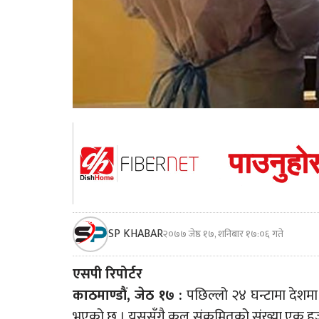
SP KHABAR
२०७७ जेष्ठ १७, शनिबार १७:०६ गते
एसपी रिपोर्टर
काठमाण्डौं, जेठ १७ :
पछिल्लो २४ घन्टामा देशम
भएको छ । यससँगै कुल संक्रमितको संख्या एक हज