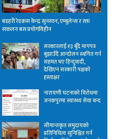
बडहरी रेडक्रस केन्द्र सुनसान, एम्बुलेन्स र रक्त
संकलन बस प्रयोगविहीन
सरकारलाई १३ बुँदे मागपत्र
बुझाउँदै आन्दोलन स्थगित गर्न
सहमत भए हिन्दुवादी,
देखिएन सरकारी पक्षको
हस्ताक्षर
नारायणी घटनाको विरोधमा
जनकपुरमा स्वास्थ्य सेवा बन्द
सीमान्तकृत समुदायको
प्रतिनिधित्व सुनिश्चित गर्न