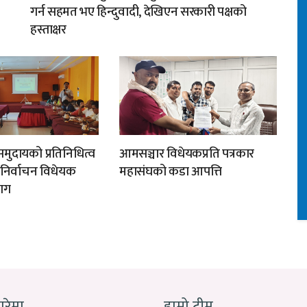
गर्न सहमत भए हिन्दुवादी, देखिएन सरकारी पक्षको
हस्ताक्षर
मुदायको प्रतिनिधित्व
आमसञ्चार विधेयकप्रति पत्रकार
न निर्वाचन विधेयक
महासंघको कडा आपत्ति
ाग
बारेमा
हाम्रो टीम