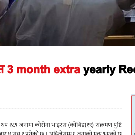
ा थप १८९ जनामा कोरोना भाइरस (कोभिड(१९) संक्रमण पुष्टि
ार ४ सय १ पुगेको छ । अहिलेसम्म ६ जनाको मृत्यु भएको छ