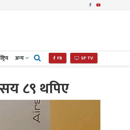
ष्ट्रिय
अन्य
FB
SP TV
१ सय ८९ थपिए