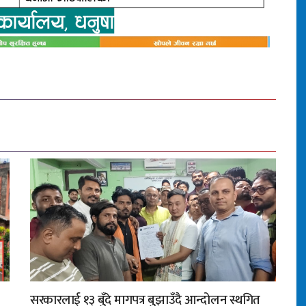
सरकारलाई १३ बुँदे मागपत्र बुझाउँदै आन्दोलन स्थगित