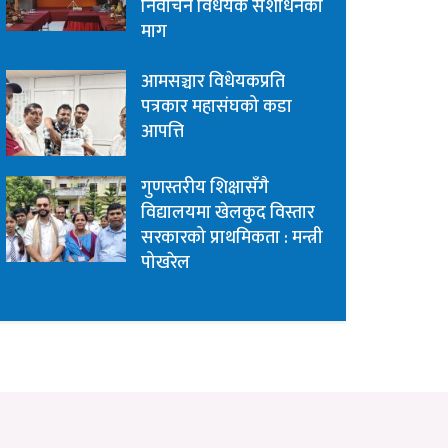
निर्वाचन विधेयक संशोधनको
माग
आमसञ्चार विधेयकप्रति
पत्रकार महासंघको कडा
आपत्ति
गुणस्तरीय शिक्षासँगै
विद्यालयमा खेलकुद विस्तार
सरकारको प्राथमिकता : मन्त्री
पोखरेल