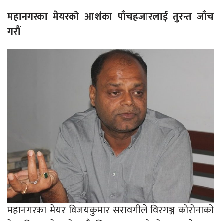
महानगरका मेयरको आशंका पाँचहजारलाई तुरन्त जाँच
गरौं
महानगरका मेयर विजयकुमार सरावगीले विरगञ्ज कोरोनाको