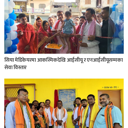
सिया मेडिकेयरमा आकस्मिकदेखि आईसीयू र एनआईसीयूसम्मका
सेवा विस्तार