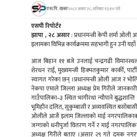
एस.पि. खबर
२०८२ असार २८, शनिबार १३:१० गते
एसपी रिपोर्टर
झापा , २८ असार
: प्रधानमन्त्री केपी शर्मा ओल
इलामका विभिन्न कार्यक्रममा सहभागी हुन उनी यहाँ
आज बिहान ११ बजे उनलाई चन्द्रगढी विमानस्थलमा न
शेरधन राई, मुख्यमन्त्री हिक्मतकुमार कार्की, प
स्वागत गरेका छन् ।प्रधानमन्त्री ओली आज र भोलि
नेकपा एमाले जिल्ला अध्यक्ष प्रेम गिरीले जानकार
गाउँपालिका–३ स्थित भागीरथा न्यौपाने बुद्धशान
भूमिहीन दलित, सुकुम्बासी र अव्यवस्थित बसोबासीलाई
ओलीले आजै इलाम जिल्लाको माई नगरपालिकाका 
जग्गाको धनीपुर्जा वितरण गर्ने र माई नगरपालिक
अध्यक्ष गिरीले बताए ।असार २९ गते दमक नगरपाल