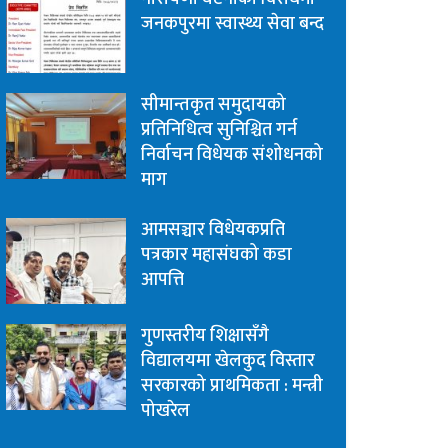
जनकपुरमा स्वास्थ्य सेवा बन्द
सीमान्तकृत समुदायको
प्रतिनिधित्व सुनिश्चित गर्न
निर्वाचन विधेयक संशोधनको
माग
आमसञ्चार विधेयकप्रति
पत्रकार महासंघको कडा
आपत्ति
गुणस्तरीय शिक्षासँगै
विद्यालयमा खेलकुद विस्तार
सरकारको प्राथमिकता : मन्त्री
पोखरेल