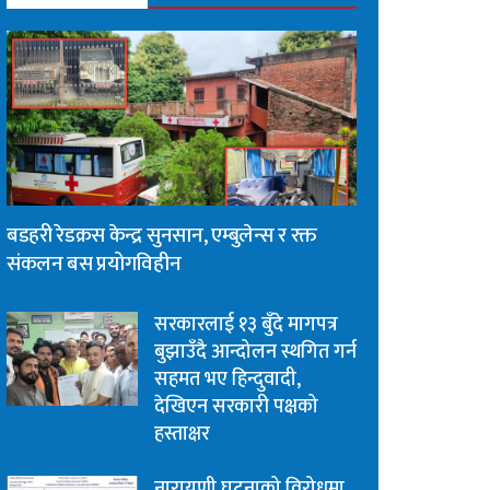
बडहरी रेडक्रस केन्द्र सुनसान, एम्बुलेन्स र रक्त
संकलन बस प्रयोगविहीन
सरकारलाई १३ बुँदे मागपत्र
बुझाउँदै आन्दोलन स्थगित गर्न
सहमत भए हिन्दुवादी,
देखिएन सरकारी पक्षको
हस्ताक्षर
नारायणी घटनाको विरोधमा