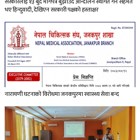
सरकारलाई १३ बुँदे मागपत्र बुझाउँदै आन्दोलन स्थगित गर्न सहमत
भए हिन्दुवादी, देखिएन सरकारी पक्षको हस्ताक्षर
नारायणी घटनाको विरोधमा जनकपुरमा स्वास्थ्य सेवा बन्द