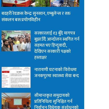
बडहरी रेडक्रस केन्द्र सुनसान, एम्बुलेन्स र रक्त
संकलन बस प्रयोगविहीन
सरकारलाई १३ बुँदे मागपत्र
बुझाउँदै आन्दोलन स्थगित गर्न
सहमत भए हिन्दुवादी,
देखिएन सरकारी पक्षको
हस्ताक्षर
नारायणी घटनाको विरोधमा
जनकपुरमा स्वास्थ्य सेवा बन्द
सीमान्तकृत समुदायको
प्रतिनिधित्व सुनिश्चित गर्न
निर्वाचन विधेयक संशोधनको