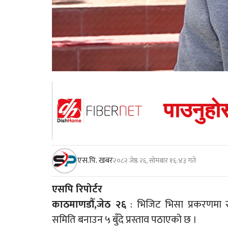
एस.पि. खबर
२०८२ जेष्ठ २६, सोमबार १६:४३ गते
एसपि रिपोर्टर
काठमाणडौँ,जेठ २६
: भिजिट भिसा प्रकरणमा राष्
समिति बनाउन ५ बुँदे प्रस्ताव पठाएको छ ।