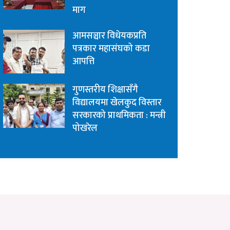
माग
आमसञ्चार विधेयकप्रति
पत्रकार महासंघको कडा
आपत्ति
गुणस्तरीय शिक्षासँगै
विद्यालयमा खेलकुद विस्तार
सरकारको प्राथमिकता : मन्त्री
पोखरेल