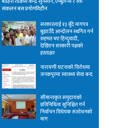
बडहरी रेडक्रस केन्द्र सुनसान, एम्बुलेन्स र रक्त
संकलन बस प्रयोगविहीन
सरकारलाई १३ बुँदे मागपत्र
बुझाउँदै आन्दोलन स्थगित गर्न
सहमत भए हिन्दुवादी,
देखिएन सरकारी पक्षको
हस्ताक्षर
नारायणी घटनाको विरोधमा
जनकपुरमा स्वास्थ्य सेवा बन्द
सीमान्तकृत समुदायको
प्रतिनिधित्व सुनिश्चित गर्न
निर्वाचन विधेयक संशोधनको
माग