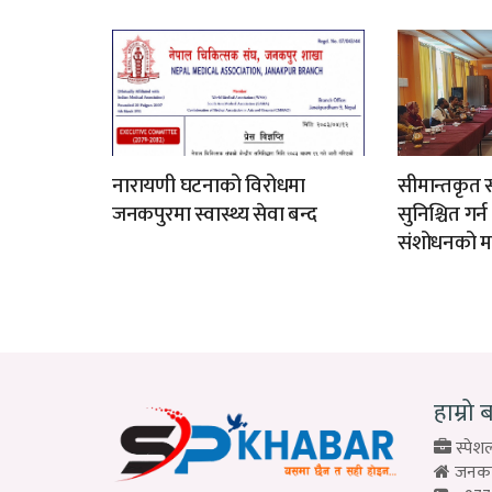
नारायणी घटनाको विरोधमा
सीमान्तकृत स
जनकपुरमा स्वास्थ्य सेवा बन्द
सुनिश्चित गर्
संशोधनको म
हाम्रो 
स्पेशल
जनकपु