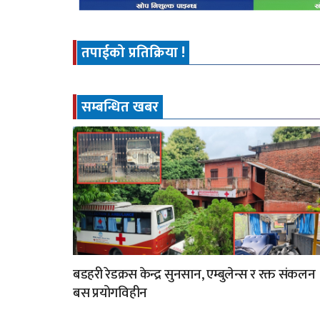
तपाईको प्रतिक्रिया !
सम्बन्धित खबर
बडहरी रेडक्रस केन्द्र सुनसान, एम्बुलेन्स र रक्त संकलन
बस प्रयोगविहीन