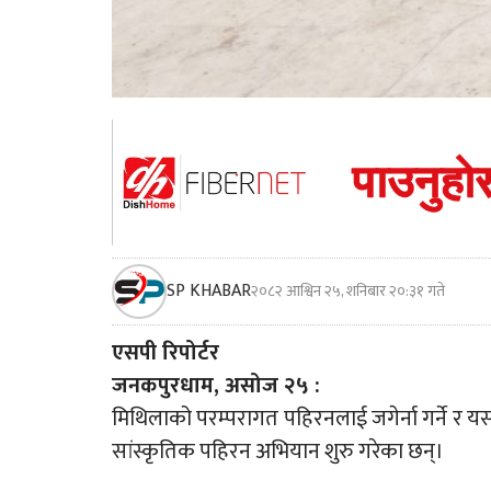
SP KHABAR
२०८२ आश्विन २५, शनिबार २०:३१ गते
एसपी रिपोर्टर
जनकपुरधाम, असोज २५ :
मिथिलाको परम्परागत पहिरनलाई जगेर्ना गर्ने र यसक
सांस्कृतिक पहिरन अभियान शुरु गरेका छन्।