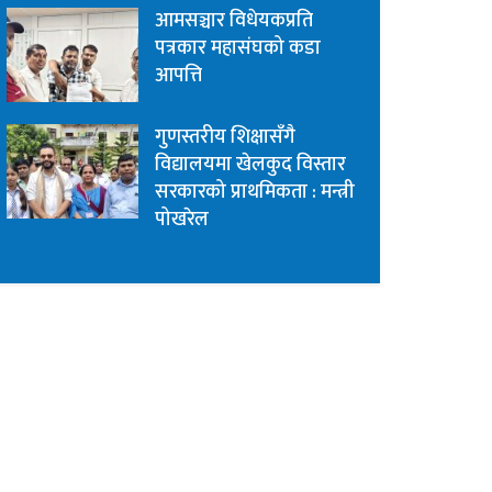
आमसञ्चार विधेयकप्रति
पत्रकार महासंघको कडा
आपत्ति
गुणस्तरीय शिक्षासँगै
विद्यालयमा खेलकुद विस्तार
सरकारको प्राथमिकता : मन्त्री
पोखरेल