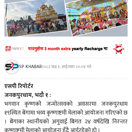
SP KHABAR
२०८२ भाद्र १, आईतवार २०:२४ गते
एसपी रिपोर्टर
जनकपुरधाम, भदौ १ :
भगवान कृष्णको जन्मोत्सवको अवसरमा जनकपुरधाम
१९स्थित बेंगामा भव्य कृष्णाष्टमी मेलाको आयोजना गरिएको छ
। बेंगाका स्थानीयको अगुवाई बिगत २४ वर्षदेखि निरन्तर
कृष्णाष्टमी मेलाको आयोजना हुँदै आईरहेको हो ।