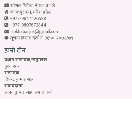
स्पेशल मिडिया नेपाल प्रा.लि.
जनकपुरधाम, मधेश प्रदेश
+977-9844126588
+977-9807672844
spkhabarjnk@gmail.com
सूचना विभाग दर्ता नं: ३१५०-२०७८/७९
हाम्रो टीम
प्रधान सम्पादक/सञ्चालक
पुरन साह
सम्पादक
दिपेन्द्र कुमार साह
संवाददाता
संजय कुमार साह, सपना कर्ण
Designed by:
PROTECH
©2026 Special Media Pvt. ltd | All Rights Reserved.