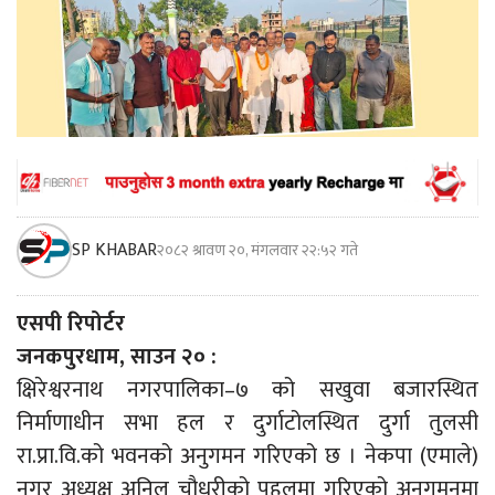
SP KHABAR
२०८२ श्रावण २०, मंगलवार २२:५२ गते
एसपी रिपोर्टर
जनकपुरधाम, साउन २० :
क्षिरेश्वरनाथ नगरपालिका–७ को सखुवा बजारस्थित
निर्माणाधीन सभा हल र दुर्गाटोलस्थित दुर्गा तुलसी
रा.प्रा.वि.को भवनको अनुगमन गरिएको छ । नेकपा (एमाले)
नगर अध्यक्ष अनिल चौधरीको पहलमा गरिएको अनुगमनमा