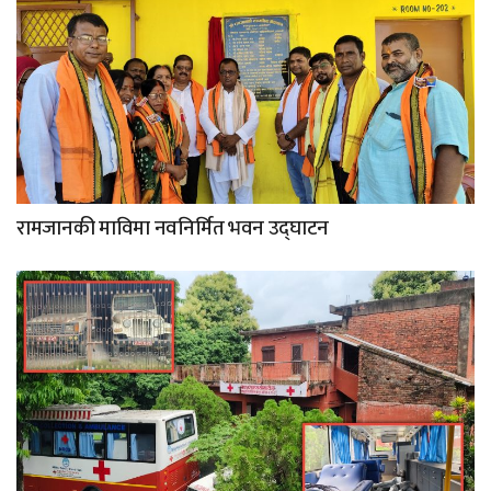
रामजानकी माविमा नवनिर्मित भवन उद्घाटन