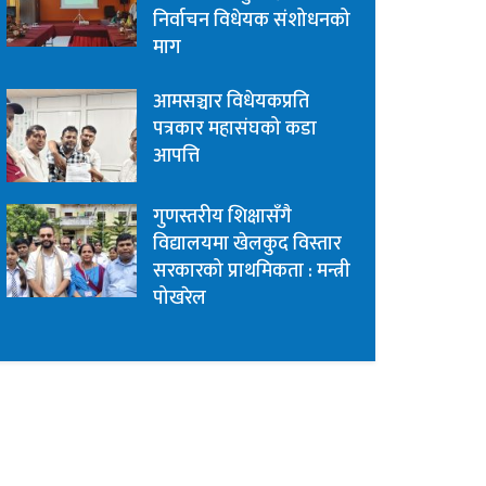
निर्वाचन विधेयक संशोधनको
माग
आमसञ्चार विधेयकप्रति
पत्रकार महासंघको कडा
आपत्ति
गुणस्तरीय शिक्षासँगै
विद्यालयमा खेलकुद विस्तार
सरकारको प्राथमिकता : मन्त्री
पोखरेल