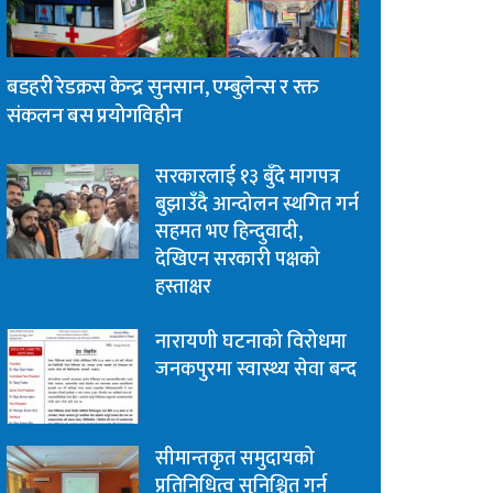
बडहरी रेडक्रस केन्द्र सुनसान, एम्बुलेन्स र रक्त
संकलन बस प्रयोगविहीन
सरकारलाई १३ बुँदे मागपत्र
बुझाउँदै आन्दोलन स्थगित गर्न
सहमत भए हिन्दुवादी,
देखिएन सरकारी पक्षको
हस्ताक्षर
नारायणी घटनाको विरोधमा
जनकपुरमा स्वास्थ्य सेवा बन्द
सीमान्तकृत समुदायको
प्रतिनिधित्व सुनिश्चित गर्न