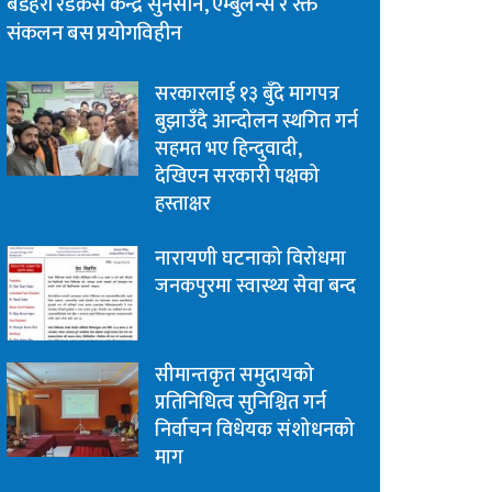
बडहरी रेडक्रस केन्द्र सुनसान, एम्बुलेन्स र रक्त
संकलन बस प्रयोगविहीन
सरकारलाई १३ बुँदे मागपत्र
बुझाउँदै आन्दोलन स्थगित गर्न
सहमत भए हिन्दुवादी,
देखिएन सरकारी पक्षको
हस्ताक्षर
नारायणी घटनाको विरोधमा
जनकपुरमा स्वास्थ्य सेवा बन्द
सीमान्तकृत समुदायको
प्रतिनिधित्व सुनिश्चित गर्न
निर्वाचन विधेयक संशोधनको
माग