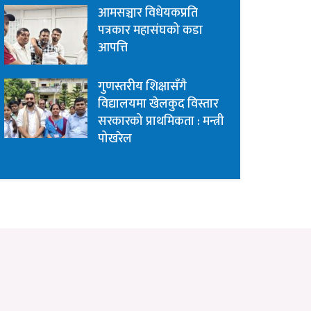
आमसञ्चार विधेयकप्रति
पत्रकार महासंघको कडा
आपत्ति
गुणस्तरीय शिक्षासँगै
विद्यालयमा खेलकुद विस्तार
सरकारको प्राथमिकता : मन्त्री
पोखरेल