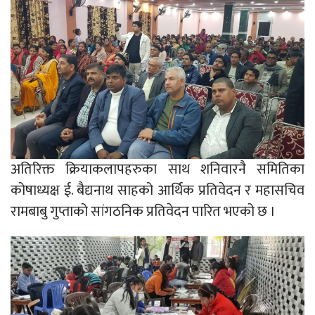
अतिरिक्त क्रियाकलापहरुका साथ शनिवारनै समितिका
कोषाध्यक्ष ई. बैद्यनाथ साहको आर्थिक प्रतिवेदन र महासचिव
रामबाबु गुप्ताको सांगठनिक प्रतिवेदन पारित भएको छ ।