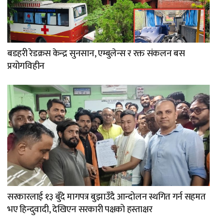
बडहरी रेडक्रस केन्द्र सुनसान, एम्बुलेन्स र रक्त संकलन बस
प्रयोगविहीन
सरकारलाई १३ बुँदे मागपत्र बुझाउँदै आन्दोलन स्थगित गर्न सहमत
भए हिन्दुवादी, देखिएन सरकारी पक्षको हस्ताक्षर