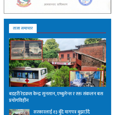
ताजा समाचार
बडहरी रेडक्रस केन्द्र सुनसान, एम्बुलेन्स र रक्त संकलन बस
प्रयोगविहीन
सरकारलाई १३ बुँदे मागपत्र बुझाउँदै