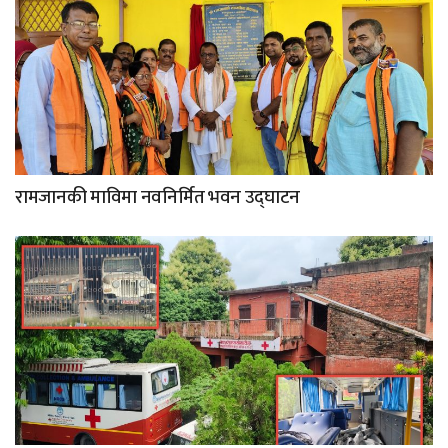
रामजानकी माविमा नवनिर्मित भवन उद्घाटन