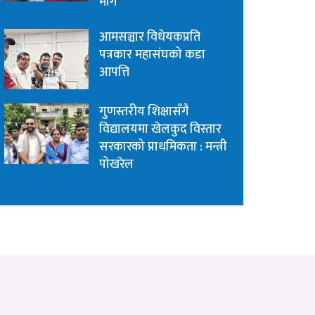
माग
आमसञ्चार विधेयकप्रति
पत्रकार महासंघको कडा
आपत्ति
गुणस्तरीय शिक्षासँगै
विद्यालयमा खेलकुद विस्तार
सरकारको प्राथमिकता : मन्त्री
पोखरेल