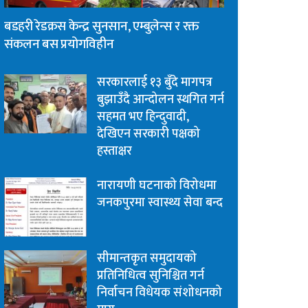
बडहरी रेडक्रस केन्द्र सुनसान, एम्बुलेन्स र रक्त
संकलन बस प्रयोगविहीन
सरकारलाई १३ बुँदे मागपत्र
बुझाउँदै आन्दोलन स्थगित गर्न
सहमत भए हिन्दुवादी,
देखिएन सरकारी पक्षको
हस्ताक्षर
नारायणी घटनाको विरोधमा
जनकपुरमा स्वास्थ्य सेवा बन्द
सीमान्तकृत समुदायको
प्रतिनिधित्व सुनिश्चित गर्न
निर्वाचन विधेयक संशोधनको