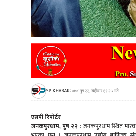
SP KHABAR
२०७८ पुष २२, बिहीबार १९:२५ गते
एसपी रिपोर्टर
जनकपुरधाम, पुष २२ :
जनकपुरधाम स्थित मारवाड
भएका छन् । जनकपुरधाम उद्योग बाणिज्य 