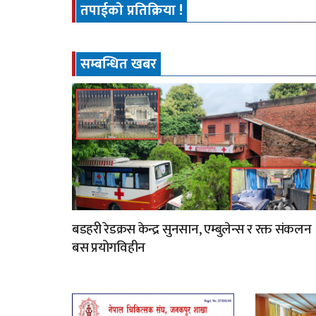
तपाईको प्रतिक्रिया !
सम्बन्धित खबर
बडहरी रेडक्रस केन्द्र सुनसान, एम्बुलेन्स र रक्त संकलन
बस प्रयोगविहीन