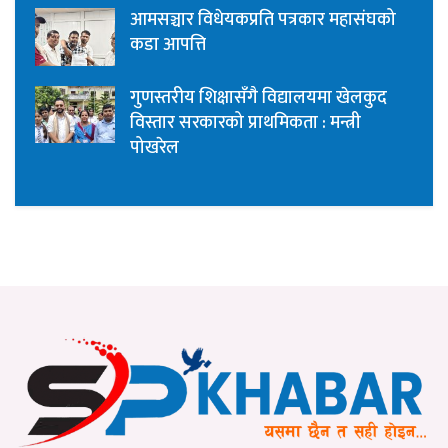
आमसञ्चार विधेयकप्रति पत्रकार महासंघको
कडा आपत्ति
गुणस्तरीय शिक्षासँगै विद्यालयमा खेलकुद
विस्तार सरकारको प्राथमिकता : मन्त्री
पोखरेल