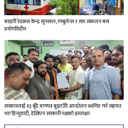
बडहरी रेडक्रस केन्द्र सुनसान, एम्बुलेन्स र रक्त संकलन बस
प्रयोगविहीन
सरकारलाई १३ बुँदे मागपत्र बुझाउँदै आन्दोलन स्थगित गर्न सहमत
भए हिन्दुवादी, देखिएन सरकारी पक्षको हस्ताक्षर