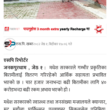
एस.पि. खबर
२०८२ जेष्ठ १, बिहीबार १७:०६ गते
एसपि रिपोर्टर
जनकपुरधाम , जेठ १ :
मधेश सरकारले गम्भीर प्रकृतिका
बिरामीलाई वितरण गरिरहेको आर्थिक सहायता प्रभावित
भएको छ । चार हजार जनाभन्दा बढी बिरामीका लागि ४०
करोडभन्दा बढी रकम अभाव भएको हो ।
मधेश सरकारको स्वास्थ्य तथा जनसंख्या मन्त्रालयले क्यान्सर,
मुटु, मृगौला, पार्किन्सन, एल्जाइमर, सिकलसेल एनिमिया,