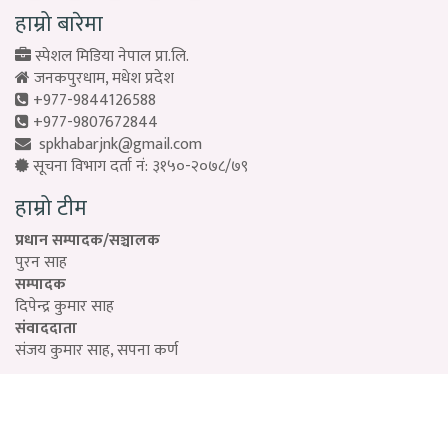
हाम्रो बारेमा
स्पेशल मिडिया नेपाल प्रा.लि.
जनकपुरधाम, मधेश प्रदेश
+977-9844126588
+977-9807672844
spkhabarjnk@gmail.com
सूचना विभाग दर्ता नं: ३१५०-२०७८/७९
हाम्रो टीम
प्रधान सम्पादक/सञ्चालक
पुरन साह
सम्पादक
दिपेन्द्र कुमार साह
संवाददाता
संजय कुमार साह, सपना कर्ण
Designed by:
PROTECH