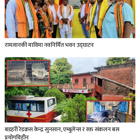
रामजानकी माविमा नवनिर्मित भवन उद्घाटन
बडहरी रेडक्रस केन्द्र सुनसान, एम्बुलेन्स र रक्त संकलन बस
प्रयोगविहीन