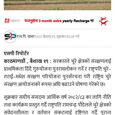
एस.पि. खबर
२०८२ बैशाख १९, शुक्रबार १६:३१ गते
एसपी रिपोर्टर
काठमाणडौं , बैशाख १९ :
सरकारले चुरे क्षेत्रको संरक्षणलाई
प्राथमिकता दिँदै गुरुयोजना पुनरावलोकन गर्ने र राष्ट्रपति चुरे–
तराई–मधेश संरक्षण परियोजना पुनर्संरचना गरी राष्ट्रिय चुरे
संरक्षण आयोजनाको रूपमा अघि बढाउने घोषणा गरेको छ।
शुक्रबार संघीय संसदमा आर्थिक वर्ष २०८२/८३ का लागि नीति
तथा कार्यक्रम प्रस्तुत गर्दै राष्ट्रपति रामचन्द्र पौडेलले चुरे क्षेत्रको
संवेदनशीलता र वर्तमान संकटलाई दृष्टिगत गर्दै पुराना