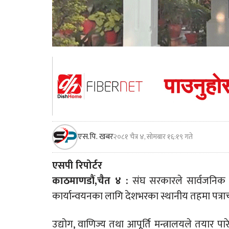
एस.पि. खबर
२०८१ चैत्र ४, सोमबार १६:१९ गते
एसपी रिपोर्टर
काठमाणडौं,चैत ४ :
संघ सरकारले सार्वजनिक निक
कार्यान्वयनका लागि देशभरका स्थानीय तहमा पत्रा
उद्योग, वाणिज्य तथा आपूर्ति मन्त्रालयले तयार प