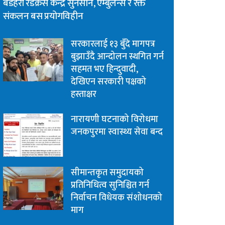
बडहरी रेडक्रस केन्द्र सुनसान, एम्बुलेन्स र रक्त
संकलन बस प्रयोगविहीन
सरकारलाई १३ बुँदे मागपत्र
बुझाउँदै आन्दोलन स्थगित गर्न
सहमत भए हिन्दुवादी,
देखिएन सरकारी पक्षको
हस्ताक्षर
नारायणी घटनाको विरोधमा
जनकपुरमा स्वास्थ्य सेवा बन्द
सीमान्तकृत समुदायको
प्रतिनिधित्व सुनिश्चित गर्न
निर्वाचन विधेयक संशोधनको
माग