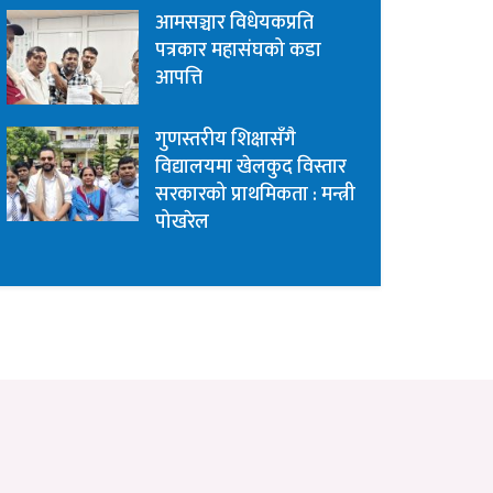
आमसञ्चार विधेयकप्रति
पत्रकार महासंघको कडा
आपत्ति
गुणस्तरीय शिक्षासँगै
विद्यालयमा खेलकुद विस्तार
सरकारको प्राथमिकता : मन्त्री
पोखरेल