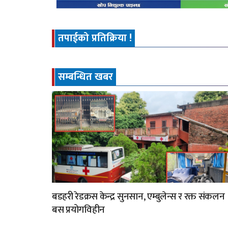
तपाईको प्रतिक्रिया !
सम्बन्धित खबर
बडहरी रेडक्रस केन्द्र सुनसान, एम्बुलेन्स र रक्त संकलन
बस प्रयोगविहीन