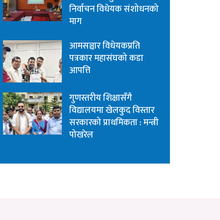
निर्वाचन विधेयक संशोधनको
माग
आमसञ्चार विधेयकप्रति
पत्रकार महासंघको कडा
आपत्ति
गुणस्तरीय शिक्षासँगै
विद्यालयमा खेलकुद विस्तार
सरकारको प्राथमिकता : मन्त्री
पोखरेल