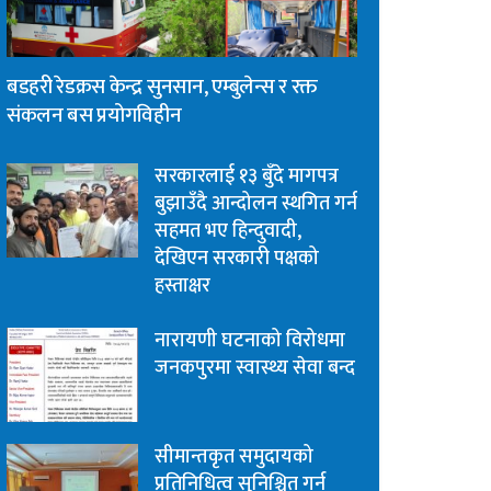
बडहरी रेडक्रस केन्द्र सुनसान, एम्बुलेन्स र रक्त
संकलन बस प्रयोगविहीन
सरकारलाई १३ बुँदे मागपत्र
बुझाउँदै आन्दोलन स्थगित गर्न
सहमत भए हिन्दुवादी,
देखिएन सरकारी पक्षको
हस्ताक्षर
नारायणी घटनाको विरोधमा
जनकपुरमा स्वास्थ्य सेवा बन्द
सीमान्तकृत समुदायको
प्रतिनिधित्व सुनिश्चित गर्न