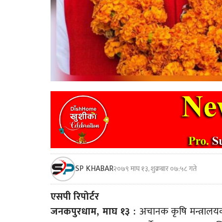
SP KHABAR
२०७९ माघ १३, शुक्रबार ०७:५८ गते
एसपी रिपोर्टर
जनकपुरधाम, माघ १३ :
अचानक कृषि मन्त्रालयक