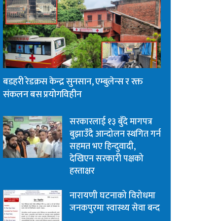
बडहरी रेडक्रस केन्द्र सुनसान, एम्बुलेन्स र रक्त
संकलन बस प्रयोगविहीन
सरकारलाई १३ बुँदे मागपत्र
बुझाउँदै आन्दोलन स्थगित गर्न
सहमत भए हिन्दुवादी,
देखिएन सरकारी पक्षको
हस्ताक्षर
नारायणी घटनाको विरोधमा
जनकपुरमा स्वास्थ्य सेवा बन्द