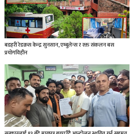
बडहरी रेडक्रस केन्द्र सुनसान, एम्बुलेन्स र रक्त संकलन बस
प्रयोगविहीन
सरकारलाई १३ बुँदे मागपत्र बुझाउँदै आन्दोलन स्थगित गर्न सहमत