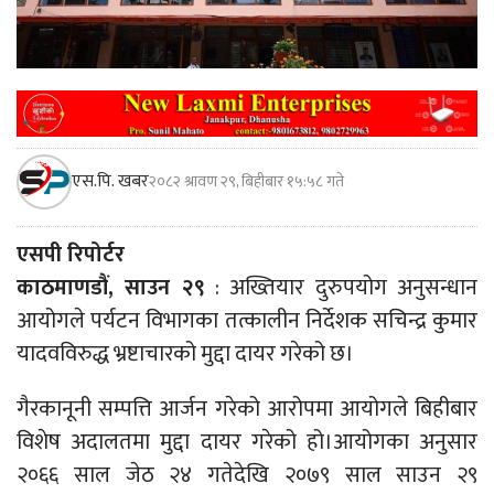
एस.पि. खबर
२०८२ श्रावण २९, बिहीबार १५:५८ गते
एसपी रिपोर्टर
काठमाणडौं, साउन २९
: अख्तियार दुरुपयोग अनुसन्धान
आयोगले पर्यटन विभागका तत्कालीन निर्देशक सचिन्द्र कुमार
यादवविरुद्ध भ्रष्टाचारको मुद्दा दायर गरेको छ।
गैरकानूनी सम्पत्ति आर्जन गरेको आरोपमा आयोगले बिहीबार
विशेष अदालतमा मुद्दा दायर गरेको हो।आयोगका अनुसार
२०६६ साल जेठ २४ गतेदेखि २०७९ साल साउन २९