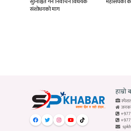
सुनिश्चित गर्न निर्वाचन विधेयक
महासंघको क
संशोधनको माग
हाम्रो 
स्पेशल
जनकपु
+977
+977
spk