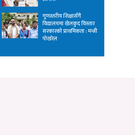
गुणस्तरीय शिक्षासँगै
विद्यालयमा खेलकुद विस्तार
सरकारको प्राथमिकता : मन्त्री
पोखरेल