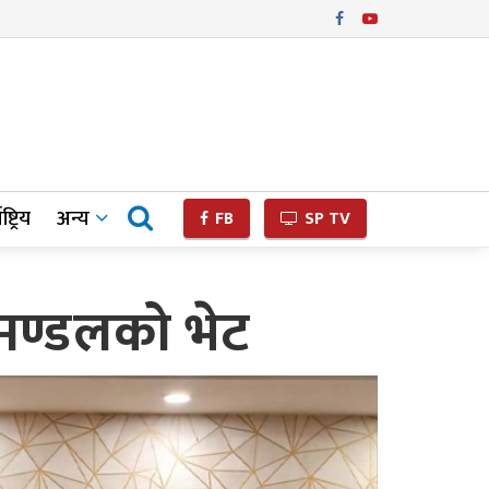
ष्ट्रिय
अन्य
FB
SP TV
िमण्डलको भेट