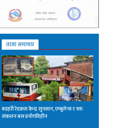
ताजा समाचार
बडहरी रेडक्रस केन्द्र सुनसान, एम्बुलेन्स र रक्त
संकलन बस प्रयोगविहीन