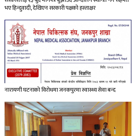
सरकारलाई १३ बुँदे मागपत्र बुझाउँदै आन्दोलन स्थगित गर्न सहमत
भए हिन्दुवादी, देखिएन सरकारी पक्षको हस्ताक्षर
नारायणी घटनाको विरोधमा जनकपुरमा स्वास्थ्य सेवा बन्द