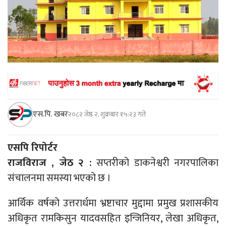
एस.पि. खबर
२०८२ जेष्ठ २, शुक्रबार १५:२३ गते
एसपि रिपोर्टर
राजविराज , जेठ २ :
सप्तरीको डाकनेश्वरी नगरपालिका
संचालनमा समस्या भएको छ ।
आर्थिक वर्षको उत्तरार्धमा भ्रष्टाचार मुद्दामा प्रमुख प्रशासकीय
अधिकृत रामकिसुन यादवसहित इन्जिनियर, लेखा अधिकृत,