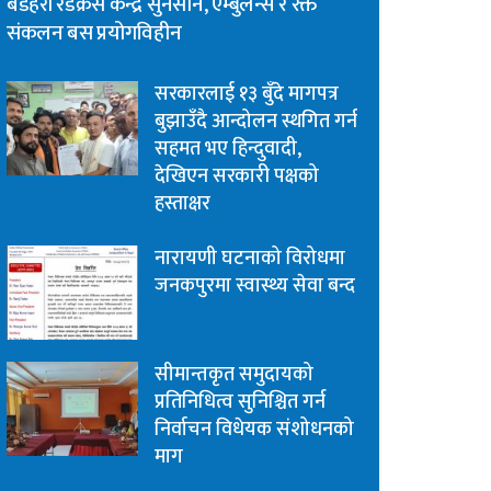
बडहरी रेडक्रस केन्द्र सुनसान, एम्बुलेन्स र रक्त
संकलन बस प्रयोगविहीन
सरकारलाई १३ बुँदे मागपत्र
बुझाउँदै आन्दोलन स्थगित गर्न
सहमत भए हिन्दुवादी,
देखिएन सरकारी पक्षको
हस्ताक्षर
नारायणी घटनाको विरोधमा
जनकपुरमा स्वास्थ्य सेवा बन्द
सीमान्तकृत समुदायको
प्रतिनिधित्व सुनिश्चित गर्न
निर्वाचन विधेयक संशोधनको
माग