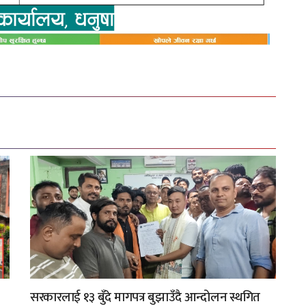
सरकारलाई १३ बुँदे मागपत्र बुझाउँदै आन्दोलन स्थगित