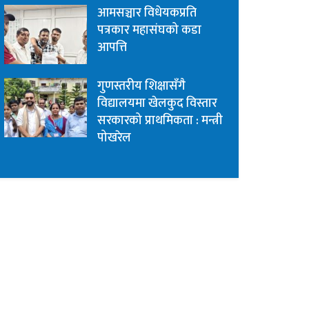
आमसञ्चार विधेयकप्रति
पत्रकार महासंघको कडा
आपत्ति
गुणस्तरीय शिक्षासँगै
विद्यालयमा खेलकुद विस्तार
सरकारको प्राथमिकता : मन्त्री
पोखरेल