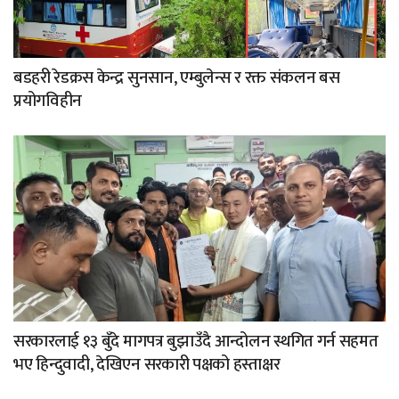
बडहरी रेडक्रस केन्द्र सुनसान, एम्बुलेन्स र रक्त संकलन बस
प्रयोगविहीन
सरकारलाई १३ बुँदे मागपत्र बुझाउँदै आन्दोलन स्थगित गर्न सहमत
भए हिन्दुवादी, देखिएन सरकारी पक्षको हस्ताक्षर