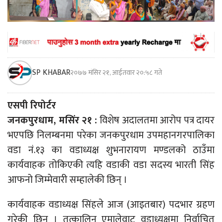
SP KHABAR
२०७७ मंसिर २१, आईतवार २०:५८ गते
एसपी रिपोर्टर
जनकपुरधाम, मसिंर २१ :
विशेष अदालतमा आरोप पत्र दायर
भएपछि निलम्बनमा परेका जनकपुरधाम उपमहानगरपालिका
वडा नं.१३ का वडाध्यक्ष शुभनारायण मण्डलको ठाउँमा
कार्यवाहक तोकिएकी त्यहि वडाकी वडा सदस्य भारती सिंह
आफनो जिम्मेवारी सम्हालेकी छिन् ।
कार्यवाहक वडाध्यक्ष सिंहले आज (आइतबार) पदभार ग्रहण
गरेकी छिन् । तत्कालिन एमालेवाट वडाध्यक्षमा निर्वाचित