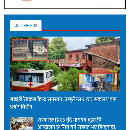
ताजा समाचार
बडहरी रेडक्रस केन्द्र सुनसान, एम्बुलेन्स र रक्त संकलन बस
प्रयोगविहीन
सरकारलाई १३ बुँदे मागपत्र बुझाउँदै
आन्दोलन स्थगित गर्न सहमत भए हिन्दुवादी,